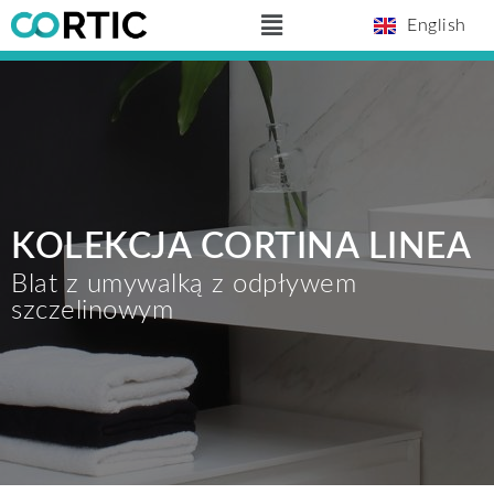
Skip
Main
English
to
Menu
content
KOLEKCJA CORTINA LINEA
Blat z umywalką z odpływem
szczelinowym