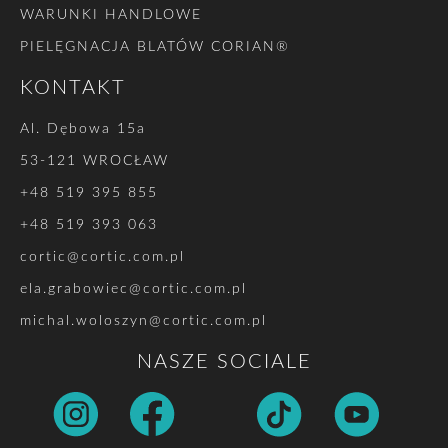
WARUNKI HANDLOWE
PIELĘGNACJA BLATÓW CORIAN®
KONTAKT
Al. Dębowa 15a
53-121 WROCŁAW
+48 519 395 855
+48 519 393 063
cortic@cortic.com.pl
ela.grabowiec@cortic.com.pl
michal.woloszyn@cortic.com.pl
NASZE SOCIALE