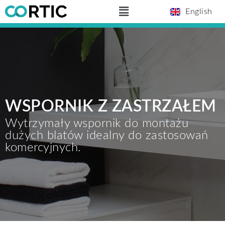
Skip
Main
English
to
Menu
content
WSPORNIK Z ZASTRZAŁEM
Wytrzymały wspornik do montażu
dużych blatów idealny do zastosowań
komercyjnych.