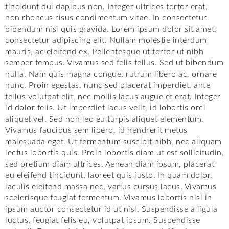
tincidunt dui dapibus non. Integer ultrices tortor erat,
non rhoncus risus condimentum vitae. In consectetur
bibendum nisi quis gravida. Lorem ipsum dolor sit amet,
consectetur adipiscing elit. Nullam molestie interdum
mauris, ac eleifend ex. Pellentesque ut tortor ut nibh
semper tempus. Vivamus sed felis tellus. Sed ut bibendum
nulla. Nam quis magna congue, rutrum libero ac, ornare
nunc. Proin egestas, nunc sed placerat imperdiet, ante
tellus volutpat elit, nec mollis lacus augue et erat. Integer
id dolor felis. Ut imperdiet lacus velit, id lobortis orci
aliquet vel. Sed non leo eu turpis aliquet elementum.
Vivamus faucibus sem libero, id hendrerit metus
malesuada eget. Ut fermentum suscipit nibh, nec aliquam
lectus lobortis quis. Proin lobortis diam ut est sollicitudin,
sed pretium diam ultrices. Aenean diam ipsum, placerat
eu eleifend tincidunt, laoreet quis justo. In quam dolor,
iaculis eleifend massa nec, varius cursus lacus. Vivamus
scelerisque feugiat fermentum. Vivamus lobortis nisi in
ipsum auctor consectetur id ut nisl. Suspendisse a ligula
luctus, feugiat felis eu, volutpat ipsum. Suspendisse