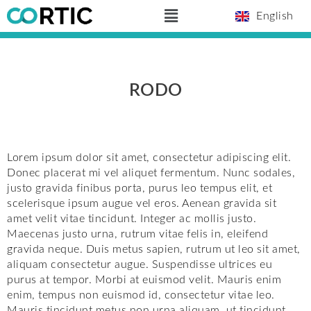
Skip
Main
English
to
Menu
content
RODO
Lorem ipsum dolor sit amet, consectetur adipiscing elit.
Donec placerat mi vel aliquet fermentum. Nunc sodales,
justo gravida finibus porta, purus leo tempus elit, et
scelerisque ipsum augue vel eros. Aenean gravida sit
amet velit vitae tincidunt. Integer ac mollis justo.
Maecenas justo urna, rutrum vitae felis in, eleifend
gravida neque. Duis metus sapien, rutrum ut leo sit amet,
aliquam consectetur augue. Suspendisse ultrices eu
purus at tempor. Morbi at euismod velit. Mauris enim
enim, tempus non euismod id, consectetur vitae leo.
Mauris tincidunt metus non urna aliquam, ut tincidunt