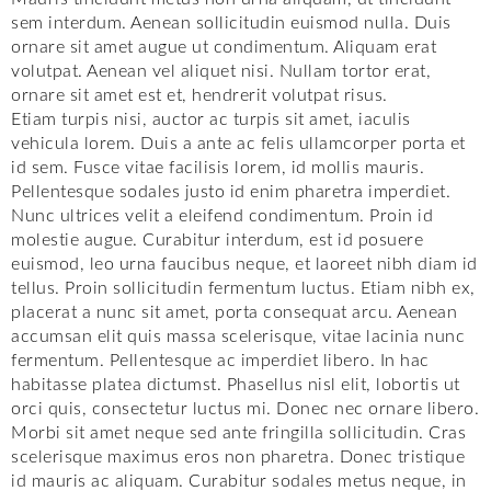
sem interdum. Aenean sollicitudin euismod nulla. Duis
ornare sit amet augue ut condimentum. Aliquam erat
volutpat. Aenean vel aliquet nisi. Nullam tortor erat,
ornare sit amet est et, hendrerit volutpat risus.
Etiam turpis nisi, auctor ac turpis sit amet, iaculis
vehicula lorem. Duis a ante ac felis ullamcorper porta et
id sem. Fusce vitae facilisis lorem, id mollis mauris.
Pellentesque sodales justo id enim pharetra imperdiet.
Nunc ultrices velit a eleifend condimentum. Proin id
molestie augue. Curabitur interdum, est id posuere
euismod, leo urna faucibus neque, et laoreet nibh diam id
tellus. Proin sollicitudin fermentum luctus. Etiam nibh ex,
placerat a nunc sit amet, porta consequat arcu. Aenean
accumsan elit quis massa scelerisque, vitae lacinia nunc
fermentum. Pellentesque ac imperdiet libero. In hac
habitasse platea dictumst. Phasellus nisl elit, lobortis ut
orci quis, consectetur luctus mi. Donec nec ornare libero.
Morbi sit amet neque sed ante fringilla sollicitudin. Cras
scelerisque maximus eros non pharetra. Donec tristique
id mauris ac aliquam. Curabitur sodales metus neque, in