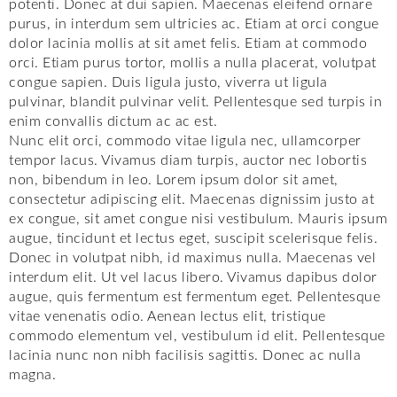
potenti. Donec at dui sapien. Maecenas eleifend ornare
purus, in interdum sem ultricies ac. Etiam at orci congue
dolor lacinia mollis at sit amet felis. Etiam at commodo
orci. Etiam purus tortor, mollis a nulla placerat, volutpat
congue sapien. Duis ligula justo, viverra ut ligula
pulvinar, blandit pulvinar velit. Pellentesque sed turpis in
enim convallis dictum ac ac est.
Nunc elit orci, commodo vitae ligula nec, ullamcorper
tempor lacus. Vivamus diam turpis, auctor nec lobortis
non, bibendum in leo. Lorem ipsum dolor sit amet,
consectetur adipiscing elit. Maecenas dignissim justo at
ex congue, sit amet congue nisi vestibulum. Mauris ipsum
augue, tincidunt et lectus eget, suscipit scelerisque felis.
Donec in volutpat nibh, id maximus nulla. Maecenas vel
interdum elit. Ut vel lacus libero. Vivamus dapibus dolor
augue, quis fermentum est fermentum eget. Pellentesque
vitae venenatis odio. Aenean lectus elit, tristique
commodo elementum vel, vestibulum id elit. Pellentesque
lacinia nunc non nibh facilisis sagittis. Donec ac nulla
magna.